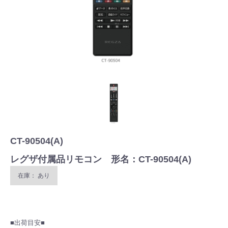
CT-90504(A)
レグザ付属品リモコン 形名：CT-90504(A)
在庫： あり
■出荷目安■