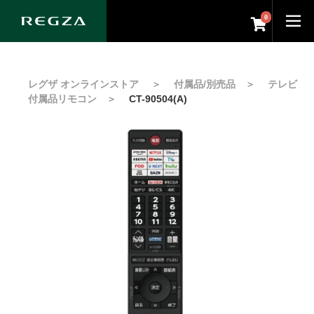
0
レグザ オンラインストア
＞
付属品/別売品
＞
テレビ
付属品リモコン
＞
CT-90504(A)