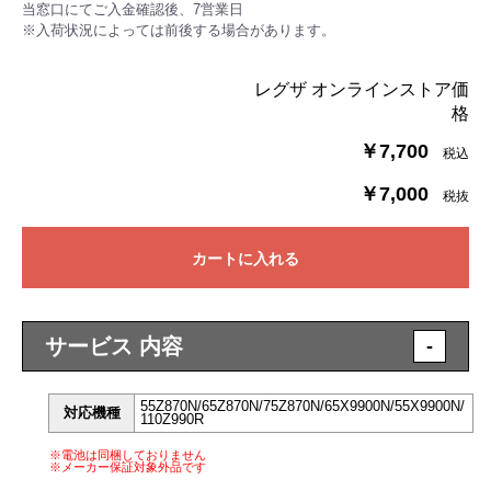
当窓口にてご入金確認後、7営業日
※入荷状況によっては前後する場合があります。
レグザ オンラインストア価
格
￥7,700
税込
￥7,000
税抜
カートに入れる
サービス 内容
-
55Z870N/65Z870N/75Z870N/65X9900N/55X9900N/
対応機種
110Z990R
※電池は同梱しておりません
※メーカー保証対象外品です