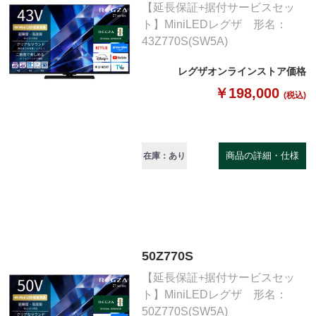
【延長保証+据付サービスセッ
ト】MiniLEDレグザ 形名：
43Z770S(SW5A)
レグザオンラインストア価格
￥198,000
(税込)
商品の詳細・仕様
在庫：あり
50Z770S
【延長保証+据付サービスセッ
ト】MiniLEDレグザ 形名：
50Z770S(SW5A)