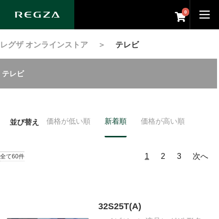
0
レグザ オンラインストア
＞
テレビ
テレビ
価格が低い順
新着順
価格が高い順
並び替え
1
2
3
次へ
全て60件
32S25T(A)