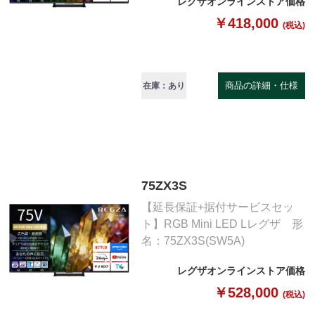
レグザオンラインストア価格
￥418,000
(税込)
商品の詳細・仕様
在庫：あり
75ZX3S
【延長保証+据付サービスセッ
ト】RGB Mini LED Lレグザ 形
名：75ZX3S(SW5A)
レグザオンラインストア価格
￥528,000
(税込)