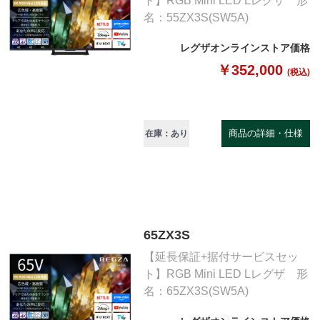
ト】RGB Mini LED Lレグザ 形
名：55ZX3S(SW5A)
レグザオンラインストア価格
￥352,000
(税込)
商品の詳細・仕様
在庫：あり
65ZX3S
【延長保証+据付サービスセッ
ト】RGB Mini LED Lレグザ 形
名：65ZX3S(SW5A)