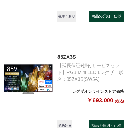
商品の詳細・仕様
在庫：あり
85ZX3S
【延長保証+据付サービスセッ
ト】RGB Mini LED Lレグザ 形
名：85ZX3S(SW5A)
レグザオンラインストア価格
￥693,000
(税込)
商品の詳細・仕様
予約注文