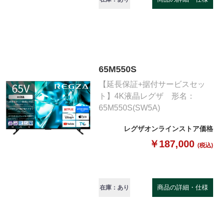
65M550S
【延長保証+据付サービスセッ
ト】4K液晶レグザ 形名：
65M550S(SW5A)
レグザオンラインストア価格
￥187,000
(税込)
商品の詳細・仕様
在庫：あり