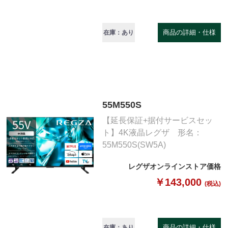
商品の詳細・仕様
在庫：あり
55M550S
【延長保証+据付サービスセッ
ト】4K液晶レグザ 形名：
55M550S(SW5A)
レグザオンラインストア価格
￥143,000
(税込)
商品の詳細・仕様
在庫：あり