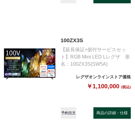
100ZX3S
【延長保証+据付サービスセッ
ト】RGB Mini LED Lレグザ 形
名：100ZX3S(SW5A)
レグザオンラインストア価格
￥1,100,000
(税込)
商品の詳細・仕様
予約注文