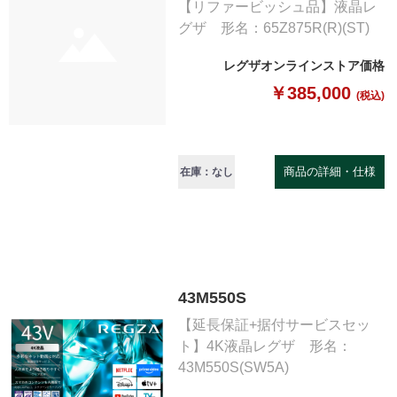
【リファービッシュ品】液晶レ
グザ 形名：65Z875R(R)(ST)
レグザオンラインストア価格
￥385,000
(税込)
商品の詳細・仕様
在庫：なし
43M550S
【延長保証+据付サービスセッ
ト】4K液晶レグザ 形名：
43M550S(SW5A)