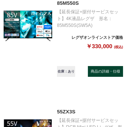
85M550S
【延長保証+据付サービスセッ
ト】4K液晶レグザ 形名：
85M550S(SW5A)
レグザオンラインストア価格
￥330,000
(税込)
商品の詳細・仕様
在庫：あり
55ZX3S
【延長保証+据付サービスセッ