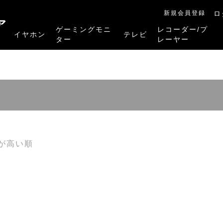
新規会員登録
ロ
ア
ゲーミングモニ
レコーダー/プ
イヤホン
テレビ
ター
レーヤー
RB-A1Sシリーズ
RM-27G5SR
RM-G245R
RM-G278R
RM-G277R
4K有機ELレグザ
4K Mini LED液晶レグザ
4K液晶レグザ
ハイビジョン液晶レグザ
リファービッシュ品
レグザタイムシフ
4Kレグザブルー
レグザブルーレイ
プレーヤー
が高い順