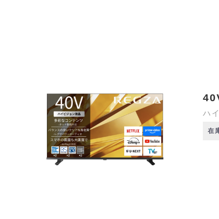
40
ハイ
在