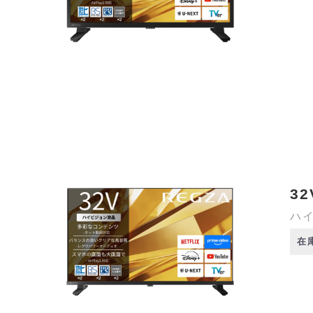
32
ハイ
在