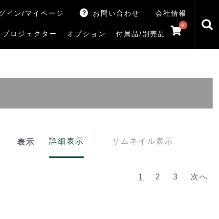
グイン/マイページ
お問い合わせ
会社情報
0
プロジェクター
オプション
付属品/別売品
トマシン
レイ
V5Rシリーズ
V7Rシリーズ
X770Sシリーズ
X9900Rシリーズ
X8900Rシリーズ
ZX3Sシリーズ
ZX2Sシリーズ
ZX1Sシリーズ
ZX1シリーズ
Z890Sシリーズ
Z770Sシリーズ
Z990Rシリーズ
Z970Rシリーズ
Z875R/Z870Rシリーズ
Z770Rシリーズ
M550Sシリーズ
E350Rシリーズ
Z670Rシリーズ
S25Tシリーズ
V35Tシリーズ
S25Sシリーズ
V35Sシリーズ
ハードディスク
サウンドシステム
リサイクル・引き取りサービス
イヤホンのみ
イヤホン充電器
テレビ付属品リモコン
レコーダー付属品リモコン
汎用リモコン
その他
TVS
詳細表示
サムネイル表示
表示
1
2
3
次へ