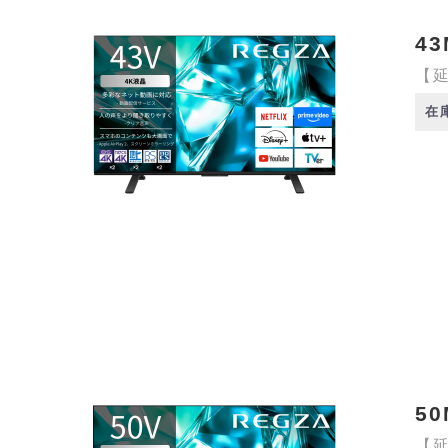
43
【延
在
50
【延