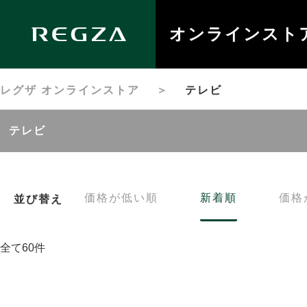
オンラインスト
レグザ オンラインストア
＞
テレビ
テレビ
価格が低い順
新着順
価格
並び替え
全て60件