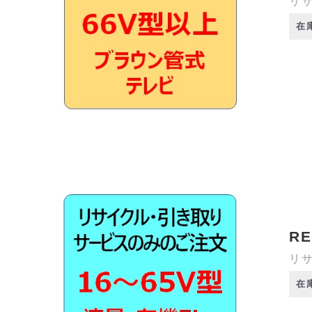
リサ
在
RE
リサ
在