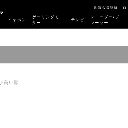
新規会員登録
ロ
ア
ゲーミングモニ
レコーダー/プ
イヤホン
テレビ
ター
レーヤー
RB-A1Sシリーズ
RM-27G5SR
RM-G245R
RM-G278R
RM-G277R
4K有機ELレグザ
4K Mini LED液晶レグザ
4K液晶レグザ
ハイビジョン液晶レグザ
リファービッシュ品
レグザタイムシフ
4Kレグザブルー
レグザブルーレイ
プレーヤー
が高い順