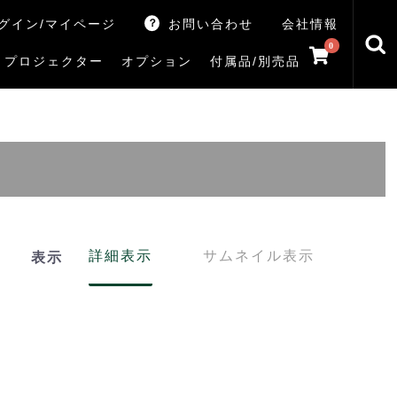
グイン/マイページ
お問い合わせ
会社情報
0
プロジェクター
オプション
付属品/別売品
トマシン
レイ
V5Rシリーズ
V7Rシリーズ
X770Sシリーズ
X9900Rシリーズ
X8900Rシリーズ
ZX3Sシリーズ
ZX2Sシリーズ
ZX1Sシリーズ
ZX1シリーズ
Z890Sシリーズ
Z770Sシリーズ
Z990Rシリーズ
Z970Rシリーズ
Z875R/Z870Rシリーズ
Z770Rシリーズ
M550Sシリーズ
E350Rシリーズ
Z670Rシリーズ
S25Tシリーズ
V35Tシリーズ
S25Sシリーズ
V35Sシリーズ
ハードディスク
サウンドシステム
リサイクル・引き取りサービス
イヤホンのみ
イヤホン充電器
テレビ付属品リモコン
レコーダー付属品リモコン
汎用リモコン
その他
TVS
詳細表示
サムネイル表示
表示