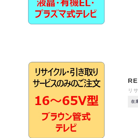
RE
リサ
在