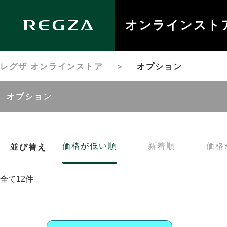
オンラインスト
レグザ オンラインストア
＞
オプション
オプション
価格が低い順
新着順
価格
並び替え
全て12件