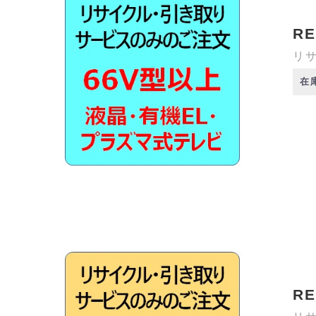
RE
リサ
在
RE