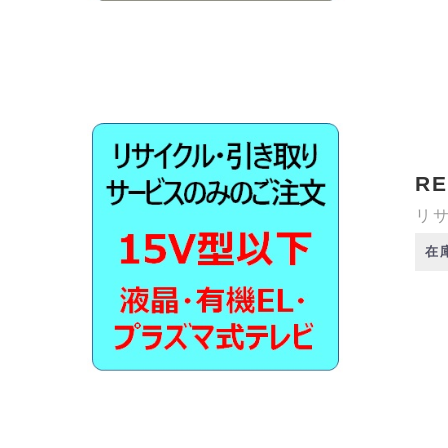
RE
リサ
在