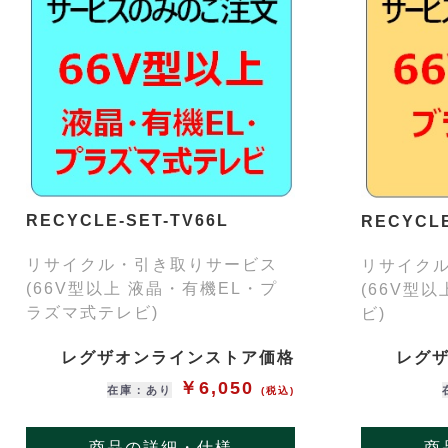
RECYCLE-SET-TV66L
RECYCLE
リサイクル・引き取りサービス
リサイク
(66V型以上 液晶・有機EL・プ
(66V型
ラズマ式テレビ)
ビ)
レグザオンラインストア価格
レグ
￥6,050
在庫：あり
(税込)
商品の詳細・仕様
商