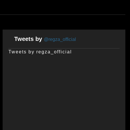
Tweets by
@regza_official
Tweets by regza_official