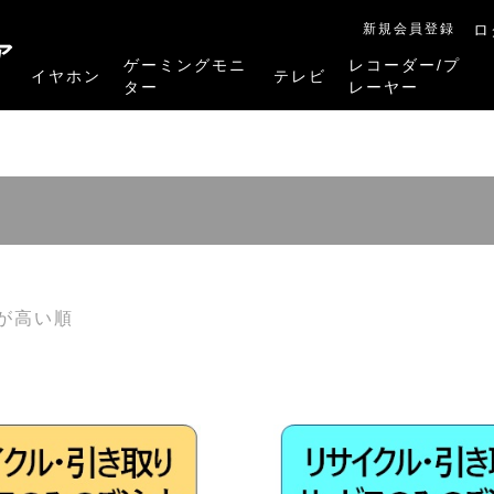
新規会員登録
ロ
ア
ゲーミングモニ
レコーダー/プ
イヤホン
テレビ
ター
レーヤー
RB-A1Sシリーズ
RM-27G5SR
RM-G245R
RM-G278R
RM-G277R
4K有機ELレグザ
4K Mini LED液晶レグザ
4K液晶レグザ
ハイビジョン液晶レグザ
リファービッシュ品
レグザタイムシフ
4Kレグザブルー
レグザブルーレイ
プレーヤー
が高い順