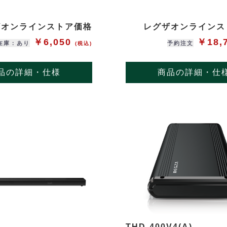
ザオンラインストア価格
レグザオンラインス
￥6,050
￥18,
在庫：あり
予約注文
(税込)
品の詳細・仕様
商品の詳細・仕
THD-400V4(A)