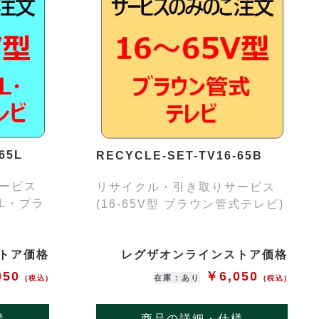
65L
RECYCLE-SET-TV16-65B
ービス
リサイクル・引き取りサービス
EL・プラ
(16-65V型 ブラウン管式テレビ)
トア価格
レグザオンラインストア価格
050
￥6,050
在庫：あり
(税込)
(税込)
様
商品の詳細・仕様