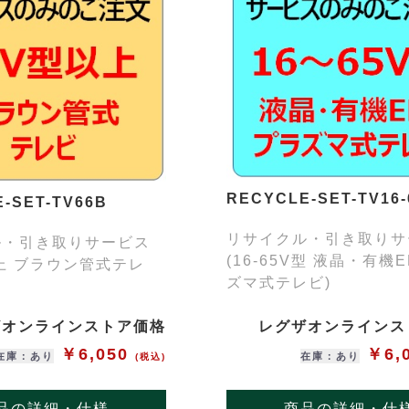
RECYCLE-SET-TV16-
-SET-TV66B
リサイクル・引き取りサ
ル・引き取りサービス
(16-65V型 液晶・有機
以上 ブラウン管式テレ
ズマ式テレビ)
ザオンラインストア価格
レグザオンラインス
￥6,050
￥6,
在庫：あり
在庫：あり
(税込)
品の詳細・仕様
商品の詳細・仕