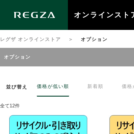
オンラインスト
レグザ オンラインストア
＞
オプション
オプション
価格が低い順
新着順
価格
並び替え
全て12件