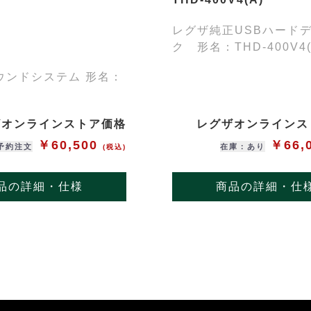
レグザ純正USBハード
ク 形名：THD-400V4(
ウンドシステム 形名：
ザオンラインストア価格
レグザオンラインス
￥60,500
￥66,
予約注文
在庫：あり
(税込)
品の詳細・仕様
商品の詳細・仕