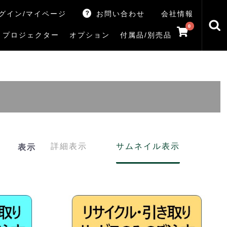
グイン/マイページ
お問い合わせ
会社情報
0
プロジェクター
オプション
付属品/別売品
トマシン
レイ
V5Rシリーズ
V7Rシリーズ
X770Sシリーズ
X9900Rシリーズ
X8900Rシリーズ
ZX3Sシリーズ
ZX2Sシリーズ
ZX1Sシリーズ
ZX1シリーズ
Z890Sシリーズ
Z770Sシリーズ
Z990Rシリーズ
Z970Rシリーズ
Z875R/Z870Rシリーズ
Z770Rシリーズ
M550Sシリーズ
E350Rシリーズ
Z670Rシリーズ
S25Tシリーズ
V35Tシリーズ
S25Sシリーズ
V35Sシリーズ
ハードディスク
サウンドシステム
リサイクル・引き取りサービス
イヤホンのみ
イヤホン充電器
テレビ付属品リモコン
レコーダー付属品リモコン
汎用リモコン
その他
TVS
詳細表示
サムネイル表示
表示