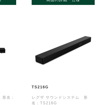
TS216G
 形名：
レグザ サウンドシステム 形
名：TS216G