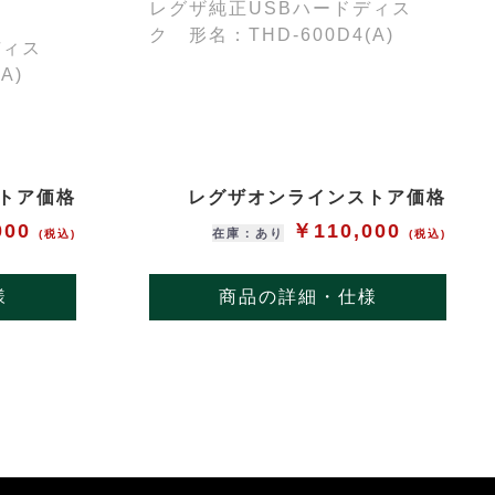
レグザ純正USBハードディス
ク 形名：THD-600D4(A)
ディス
A)
トア価格
レグザオンラインストア価格
000
￥110,000
在庫：あり
(税込)
(税込)
様
商品の詳細・仕様