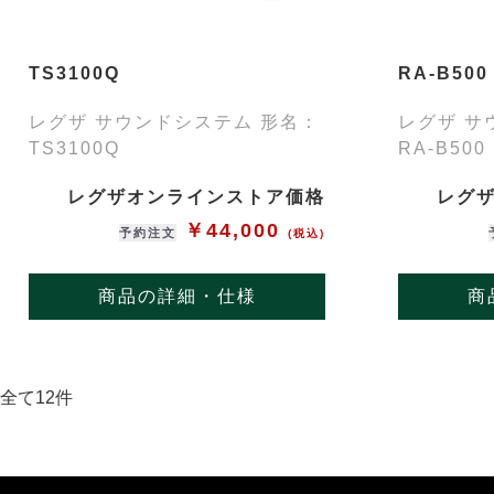
TS3100Q
RA-B500
レグザ サウンドシステム 形名：
レグザ サ
TS3100Q
RA-B500
レグザオンラインストア価格
レグ
￥44,000
予約注文
(税込)
商品の詳細・仕様
商
全て12件