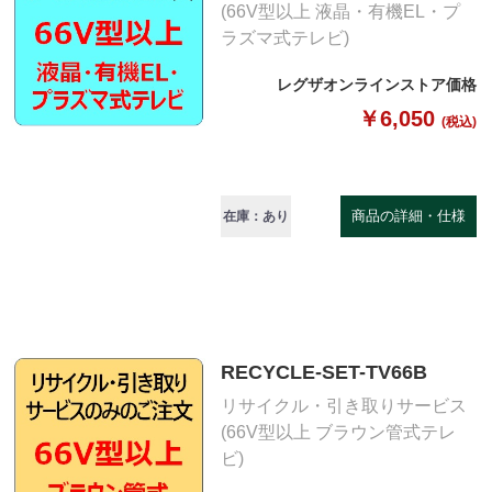
(66V型以上 液晶・有機EL・プ
ラズマ式テレビ)
レグザオンラインストア価格
￥6,050
(税込)
商品の詳細・仕様
在庫：あり
RECYCLE-SET-TV66B
リサイクル・引き取りサービス
(66V型以上 ブラウン管式テレ
ビ)