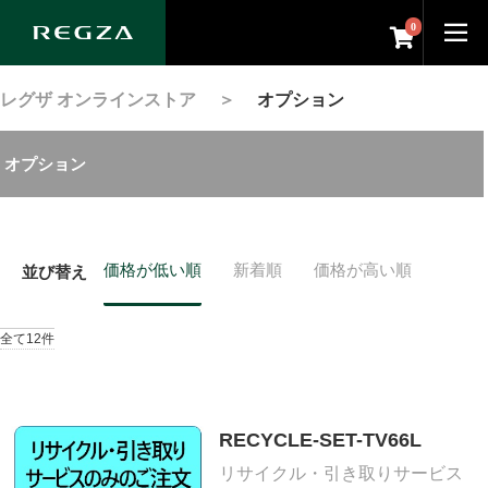
0
レグザ オンラインストア
＞
オプション
オプション
価格が低い順
新着順
価格が高い順
並び替え
全て12件
RECYCLE-SET-TV66L
リサイクル・引き取りサービス