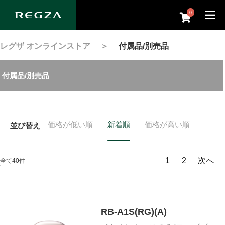
0
レグザ オンラインストア
＞
付属品/別売品
付属品/別売品
価格が低い順
新着順
価格が高い順
並び替え
1
2
次へ
全て40件
RB-A1S(RG)(A)