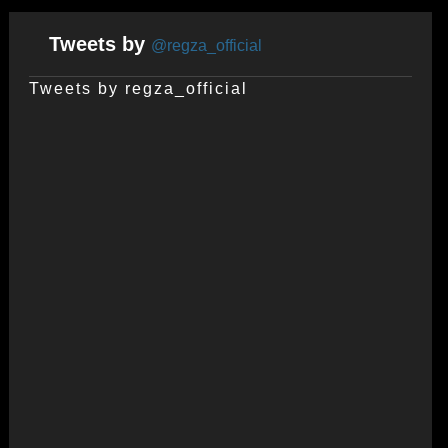
Tweets by
@regza_official
Tweets by regza_official