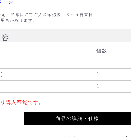
ペーン
出荷予定。当窓口にてご入金確認後、３～５営業日。
る場合があります。
内容
個数
1
)
1
1
限り購入可能です。
商品の詳細・仕様