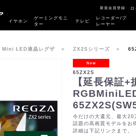
新規会員登録
ロ
ア
ゲーミングモニ
レコーダー/プ
イヤホン
テレビ
ター
レーヤー
RB-A1Sシリーズ
RM-27G5SR
RM-G245R
RM-G278R
RM-G277R
4K有機ELレグザ
4K Mini LED液晶レグザ
4K液晶レグザ
ハイビジョン液晶レグザ
リファービッシュ品
レグザタイムシフ
4Kレグザブルー
レグザブルーレイ
プレーヤー
K Mini LED液晶レグザ
＞
ZX2Sシリーズ
＞
65
New
65ZX2S
【延長保証+
RGBMini
65ZX2S(SW
今だけの大還元、最大2
話題の高画質モデルをお
詳細は下記リンクまで。