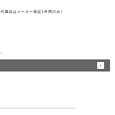
。
む付属品はメーカー保証1年間のみ）
す。
-