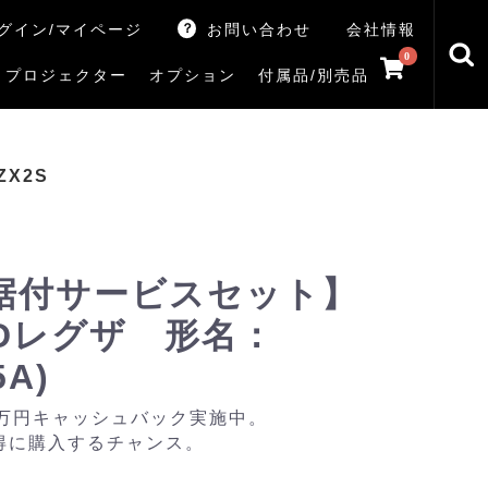
グイン/マイページ
お問い合わせ
会社情報
0
プロジェクター
オプション
付属品/別売品
トマシン
レイ
V5Rシリーズ
V7Rシリーズ
X770Sシリーズ
X9900Rシリーズ
X8900Rシリーズ
ZX3Sシリーズ
ZX2Sシリーズ
ZX1Sシリーズ
ZX1シリーズ
Z890Sシリーズ
Z770Sシリーズ
Z990Rシリーズ
Z970Rシリーズ
Z875R/Z870Rシリーズ
Z770Rシリーズ
M550Sシリーズ
E350Rシリーズ
Z670Rシリーズ
S25Tシリーズ
V35Tシリーズ
S25Sシリーズ
V35Sシリーズ
ハードディスク
サウンドシステム
リサイクル・引き取りサービス
イヤホンのみ
イヤホン充電器
テレビ付属品リモコン
レコーダー付属品リモコン
汎用リモコン
その他
TVS
ZX2S
据付サービスセット】
LEDレグザ 形名：
5A)
0万円キャッシュバック実施中。
得に購入するチャンス。