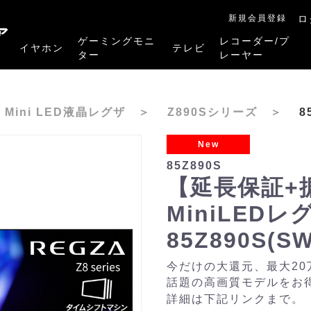
新規会員登録
ロ
ア
ゲーミングモニ
レコーダー/プ
イヤホン
テレビ
ター
レーヤー
RB-A1Sシリーズ
RM-27G5SR
RM-G245R
RM-G278R
RM-G277R
4K有機ELレグザ
4K Mini LED液晶レグザ
4K液晶レグザ
ハイビジョン液晶レグザ
リファービッシュ品
レグザタイムシフ
4Kレグザブルー
レグザブルーレイ
プレーヤー
K Mini LED液晶レグザ
＞
Z890Sシリーズ
＞
8
New
85Z890S
【延長保証+
MiniLED
85Z890S(S
今だけの大還元、最大2
話題の高画質モデルをお
詳細は下記リンクまで。