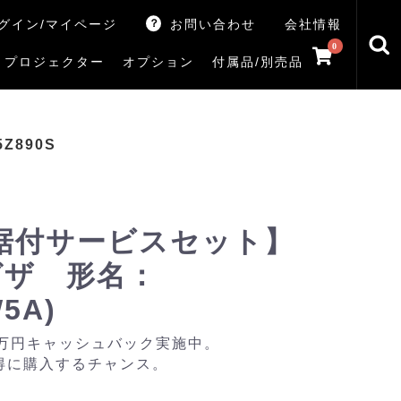
グイン/マイページ
お問い合わせ
会社情報
0
プロジェクター
オプション
付属品/別売品
トマシン
レイ
V5Rシリーズ
V7Rシリーズ
X770Sシリーズ
X9900Rシリーズ
X8900Rシリーズ
ZX3Sシリーズ
ZX2Sシリーズ
ZX1Sシリーズ
ZX1シリーズ
Z890Sシリーズ
Z770Sシリーズ
Z990Rシリーズ
Z970Rシリーズ
Z875R/Z870Rシリーズ
Z770Rシリーズ
M550Sシリーズ
E350Rシリーズ
Z670Rシリーズ
S25Tシリーズ
V35Tシリーズ
S25Sシリーズ
V35Sシリーズ
ハードディスク
サウンドシステム
リサイクル・引き取りサービス
イヤホンのみ
イヤホン充電器
テレビ付属品リモコン
レコーダー付属品リモコン
汎用リモコン
その他
TVS
5Z890S
据付サービスセット】
レグザ 形名：
W5A)
0万円キャッシュバック実施中。
得に購入するチャンス。