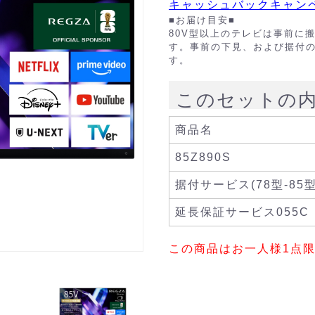
キャッシュバックキャン
■お届け目安■
80V型以上のテレビは事前に
す。事前の下見、および据付
す。
このセットの
商品名
85Z890S
据付サービス(78型-85型
延長保証サービス055C
この商品はお一人様1点