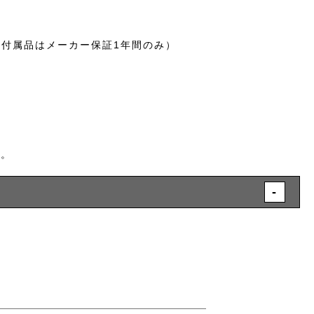
。
む付属品はメーカー保証1年間のみ）
す。
-