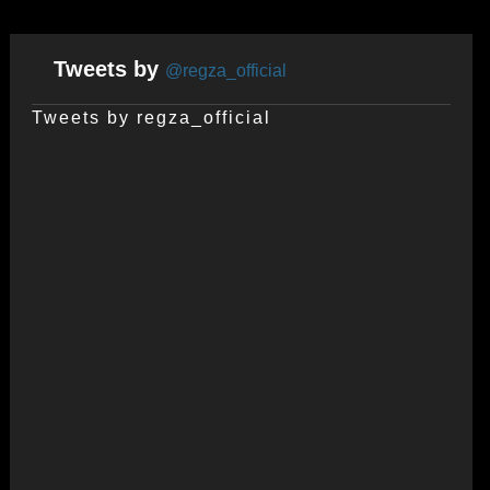
Tweets by
@regza_official
Tweets by regza_official