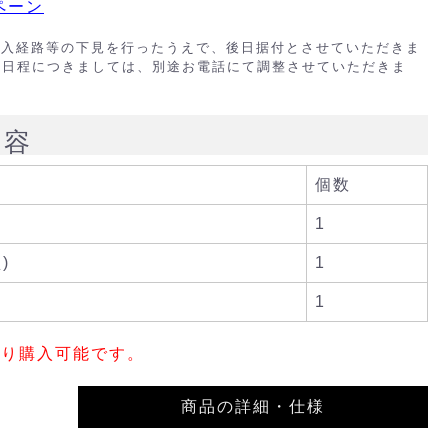
ペーン
搬入経路等の下見を行ったうえで、後日据付とさせていただきま
の日程につきましては、別途お電話にて調整させていただきま
内容
個数
1
)
1
1
限り購入可能です。
商品の詳細・仕様