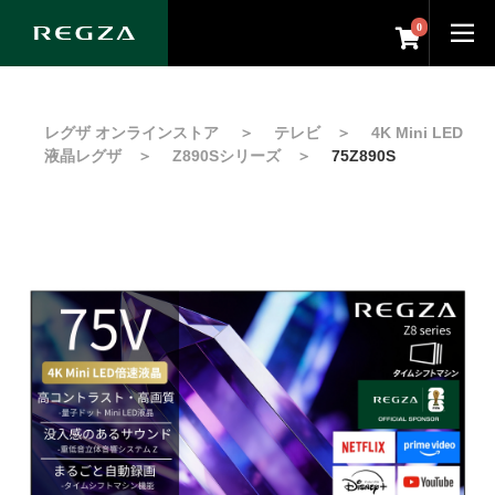
0
レグザ オンラインストア
＞
テレビ
＞
4K Mini LED
液晶レグザ
＞
Z890Sシリーズ
＞
75Z890S