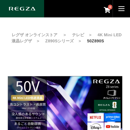
0
レグザ オンラインストア
＞
テレビ
＞
4K Mini LED
液晶レグザ
＞
Z890Sシリーズ
＞
50Z890S