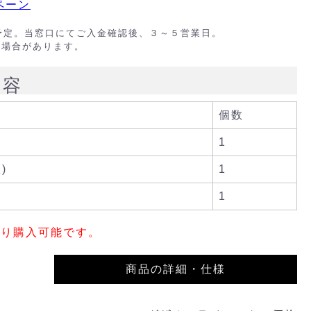
ペーン
出荷予定。当窓口にてご入金確認後、３～５営業日。
る場合があります。
内容
個数
1
)
1
1
限り購入可能です。
商品の詳細・仕様