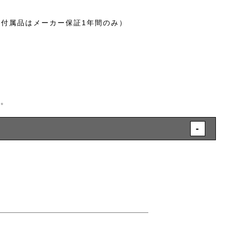
。
む付属品はメーカー保証1年間のみ）
す。
-