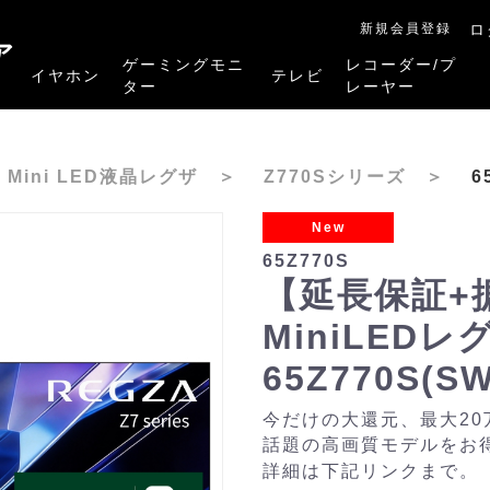
新規会員登録
ロ
ア
ゲーミングモニ
レコーダー/プ
イヤホン
テレビ
ター
レーヤー
RB-A1Sシリーズ
RM-27G5SR
RM-G245R
RM-G278R
RM-G277R
4K有機ELレグザ
4K Mini LED液晶レグザ
4K液晶レグザ
ハイビジョン液晶レグザ
リファービッシュ品
レグザタイムシフ
4Kレグザブルー
レグザブルーレイ
プレーヤー
K Mini LED液晶レグザ
＞
Z770Sシリーズ
＞
6
New
65Z770S
【延長保証+
MiniLED
65Z770S(S
今だけの大還元、最大2
話題の高画質モデルをお
詳細は下記リンクまで。