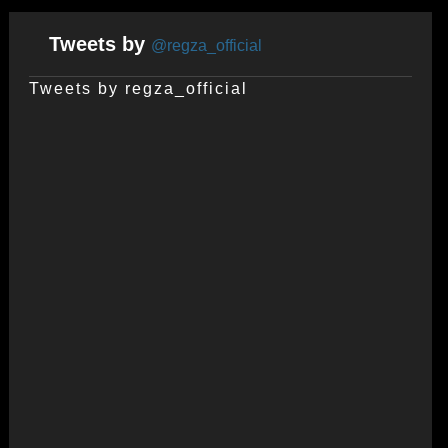
Tweets by
@regza_official
Tweets by regza_official