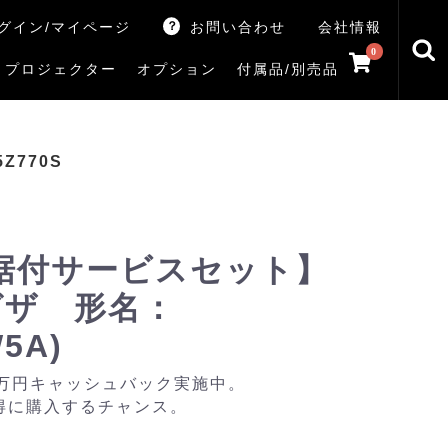
グイン/マイページ
お問い合わせ
会社情報
0
プロジェクター
オプション
付属品/別売品
トマシン
レイ
V5Rシリーズ
V7Rシリーズ
X770Sシリーズ
X9900Rシリーズ
X8900Rシリーズ
ZX3Sシリーズ
ZX2Sシリーズ
ZX1Sシリーズ
ZX1シリーズ
Z890Sシリーズ
Z770Sシリーズ
Z990Rシリーズ
Z970Rシリーズ
Z875R/Z870Rシリーズ
Z770Rシリーズ
M550Sシリーズ
E350Rシリーズ
Z670Rシリーズ
S25Tシリーズ
V35Tシリーズ
S25Sシリーズ
V35Sシリーズ
ハードディスク
サウンドシステム
リサイクル・引き取りサービス
イヤホンのみ
イヤホン充電器
テレビ付属品リモコン
レコーダー付属品リモコン
汎用リモコン
その他
TVS
5Z770S
据付サービスセット】
レグザ 形名：
W5A)
0万円キャッシュバック実施中。
得に購入するチャンス。