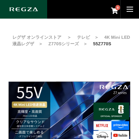
0
レグザ オンラインストア
＞
テレビ
＞
4K Mini LED
液晶レグザ
＞
Z770Sシリーズ
＞
55Z770S