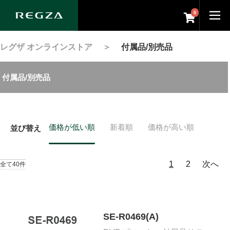
0
レグザ オンラインストア
＞
付属品/別売品
付属品/別売品
価格が低い順
新着順
価格が高い順
並び替え
1
2
次へ
全て40件
SE-R0469(A)