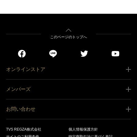
このページのトップへ
オンラインストア
ご利用ガイド
メンバーズ
販売条件
新規会員登録
特定商取引法に基づく表記
お問い合わせ
会員規約
商品の配送（お届け）
レグザ オンラインストアに関するお問い合わせ
サービス内容
営業日カレンダー
TVS REGZA株式会社
個人情報保護方針
レグザ メンバーズに関するお問い合わせ
サイトのご利用条件
特定商取引法に基づく表記