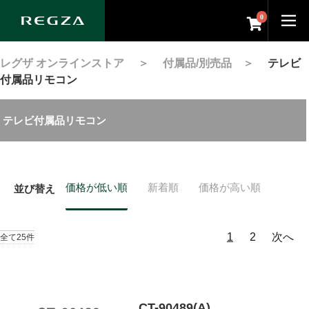
0
レグザ オンラインストア
＞
付属品/別売品
＞
テレビ
付属品リモコン
テレビ付属品リモコン
価格が低い順
新着順
価格が高い順
並び替え
1
2
次へ
全て25件
CT-90489(A)