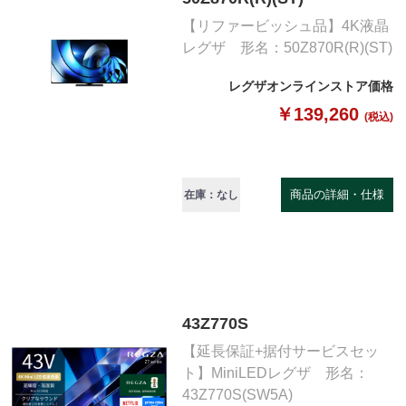
【リファービッシュ品】4K液晶
レグザ 形名：50Z870R(R)(ST)
レグザオンラインストア価格
￥139,260
(税込)
商品の詳細・仕様
在庫：なし
43Z770S
【延長保証+据付サービスセッ
ト】MiniLEDレグザ 形名：
43Z770S(SW5A)