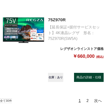
75Z970R
【延長保証+据付サービスセッ
ト】4K液晶レグザ 形名：
75Z970R(SW5A)
レグザオンラインストア価格
￥660,000
(税込)
商品の詳細・仕様
在庫：あり
1
2
次へ
全て30件