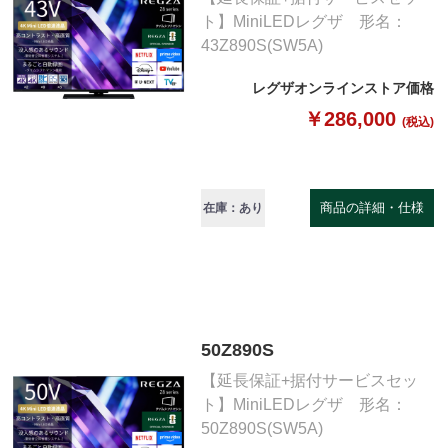
ト】MiniLEDレグザ 形名：
43Z890S(SW5A)
レグザオンラインストア価格
￥286,000
(税込)
商品の詳細・仕様
在庫：あり
50Z890S
【延長保証+据付サービスセッ
ト】MiniLEDレグザ 形名：
50Z890S(SW5A)