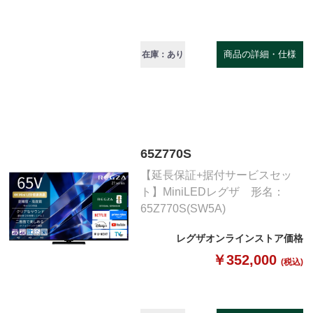
商品の詳細・仕様
在庫：あり
65Z770S
【延長保証+据付サービスセッ
ト】MiniLEDレグザ 形名：
65Z770S(SW5A)
レグザオンラインストア価格
￥352,000
(税込)