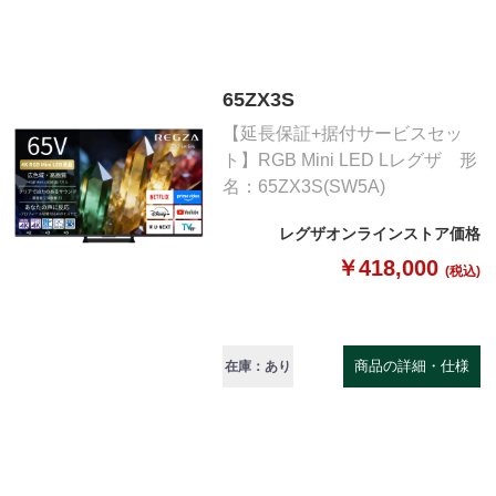
65ZX3S
【延長保証+据付サービスセッ
ト】RGB Mini LED Lレグザ 形
名：65ZX3S(SW5A)
レグザオンラインストア価格
￥418,000
(税込)
商品の詳細・仕様
在庫：あり