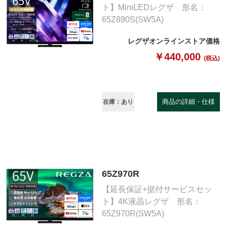
ト】MiniLEDレグザ 形名：
65Z890S(SW5A)
レグザオンラインストア価格
￥440,000
(税込)
商品の詳細・仕様
在庫：あり
65Z970R
【延長保証+据付サービスセッ
ト】4K液晶レグザ 形名：
65Z970R(SW5A)