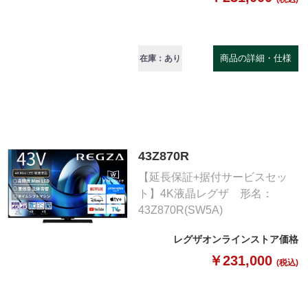
商品の詳細・仕様
在庫：あり
43Z870R
【延長保証+据付サービスセッ
ト】4K液晶レグザ 形名：
43Z870R(SW5A)
レグザオンラインストア価格
￥231,000
(税込)