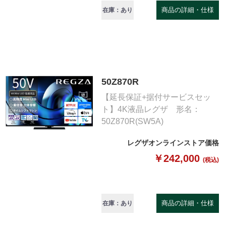
商品の詳細・仕様
在庫：あり
50Z870R
【延長保証+据付サービスセッ
ト】4K液晶レグザ 形名：
50Z870R(SW5A)
レグザオンラインストア価格
￥242,000
(税込)
商品の詳細・仕様
在庫：あり