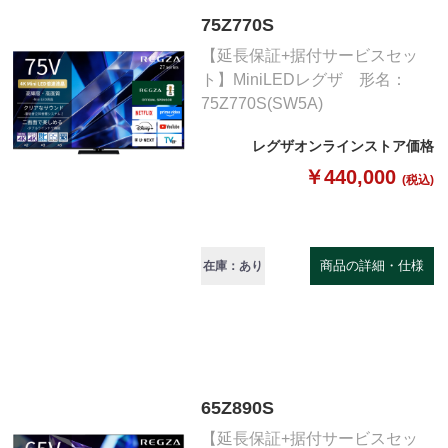
75Z770S
【延長保証+据付サービスセッ
ト】MiniLEDレグザ 形名：
75Z770S(SW5A)
レグザオンラインストア価格
￥440,000
(税込)
商品の詳細・仕様
在庫：あり
65Z890S
【延長保証+据付サービスセッ