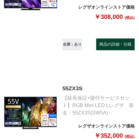
レグザオンラインストア価格
￥308,000
(税込)
商品の詳細・仕様
在庫：あり
55ZX3S
【延長保証+据付サービスセッ
ト】RGB Mini LED Lレグザ 形
名：55ZX3S(SW5A)
レグザオンラインストア価格
￥352,000
(税込)